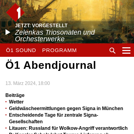
JETZT: VORGESTELLT
Zelenkas Triosonaten und
Orchesterwerke
Ö1 SOUND
PROGRAMM
Ö1 Abendjournal
13. März 2024, 18:00
Beiträge
Wetter
Geldwäscheermittlungen gegen Signa in München
Entscheidende Tage für zentrale Signa-
Gesellschaften
Litauen: Russland für Wolkow-Angriff verantwortlich