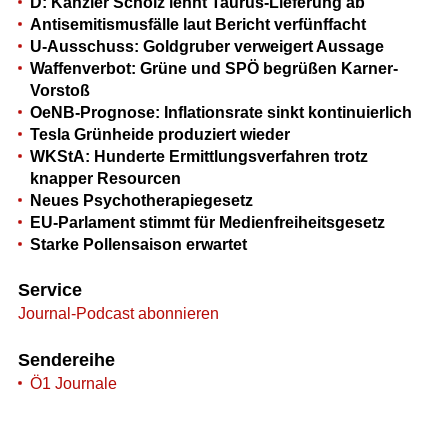
D: Kanzler Scholz lehnt Taurus-Lieferung ab
Antisemitismusfälle laut Bericht verfünffacht
U-Ausschuss: Goldgruber verweigert Aussage
Waffenverbot: Grüne und SPÖ begrüßen Karner-
Vorstoß
OeNB-Prognose: Inflationsrate sinkt kontinuierlich
Tesla Grünheide produziert wieder
WKStA: Hunderte Ermittlungsverfahren trotz
knapper Resourcen
Neues Psychotherapiegesetz
EU-Parlament stimmt für Medienfreiheitsgesetz
Starke Pollensaison erwartet
Service
Journal-Podcast abonnieren
Sendereihe
Ö1 Journale