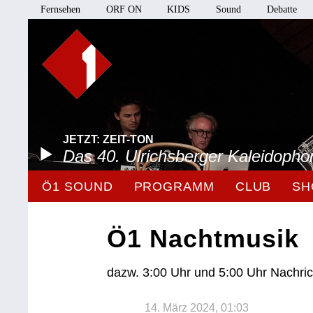
Fernsehen
ORF ON
KIDS
Sound
Debatte
JETZT: ZEIT-TON
Das 40. Ulrichsberger Kaleidopho
Ö1 SOUND
PROGRAMM
CLUB
SH
Ö1 Nachtmusik
dazw. 3:00 Uhr und 5:00 Uhr Nachri
14. März 2024, 01:03