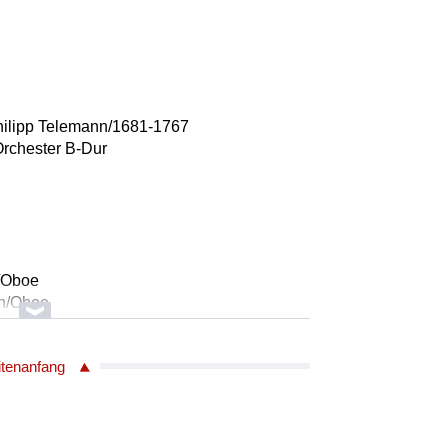
hilipp Telemann/1681-1767
 Orchester B-Dur
n/Oboe
nn/Oboe
itenanfang
c Chopin/1810-1849