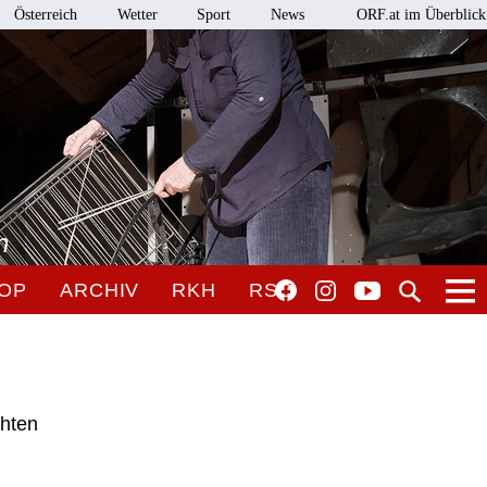
Österreich
Wetter
Sport
News
ORF.at im Überblick
n
OP
ARCHIV
RKH
RSO
chten