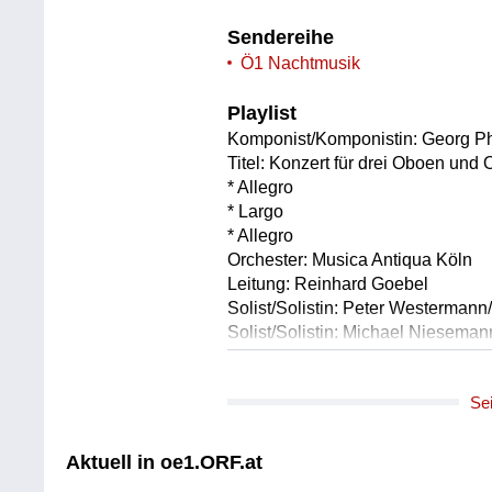
Sendereihe
Ö1 Nachtmusik
Playlist
Komponist/Komponistin: Georg P
Titel: Konzert für drei Oboen und
* Allegro
* Largo
* Allegro
Orchester: Musica Antiqua Köln
Leitung: Reinhard Goebel
Solist/Solistin: Peter Westerman
Solist/Solistin: Michael Niesema
Solist/Solistin: Piet Dhont/Oboe
Länge: 09:06 min
Se
Label: EBU/DEWDR
Komponist/Komponistin: Frédéri
Aktuell in oe1.ORF.at
Titel: Drei Mazurken op. op. 59