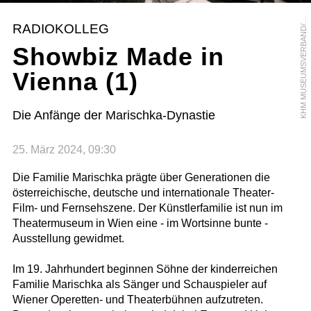
H
M
M
U
S
E
U
M
S
V
E
R
B
A
N
D
T
H
E
A
T
E
R
M
U
S
E
U
K
M
RADIOKOLLEG
/
Showbiz Made in
Vienna (1)
Die Anfänge der Marischka-Dynastie
25. März 2024, 09:30
Die Familie Marischka prägte über Generationen die
österreichische, deutsche und internationale Theater-
Film- und Fernsehszene. Der Künstlerfamilie ist nun im
Theatermuseum in Wien eine - im Wortsinne bunte -
Ausstellung gewidmet.
Im 19. Jahrhundert beginnen Söhne der kinderreichen
Familie Marischka als Sänger und Schauspieler auf
Wiener Operetten- und Theaterbühnen aufzutreten.