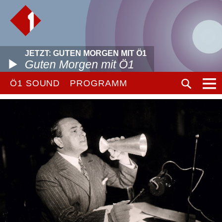
JETZT: GUTEN MORGEN MIT Ö1
Guten Morgen mit Ö1
Ö1 SOUND
PROGRAMM