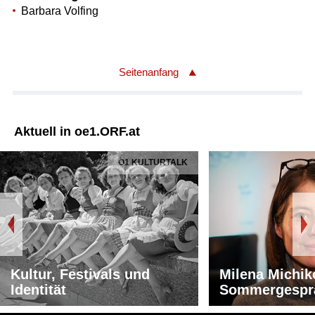
Barbara Volfing
Seitenanfang
Aktuell in oe1.ORF.at
Ö1 KULTURTALK
Kultur, Festivals und
Milena Michik
Identität
Sommergespr