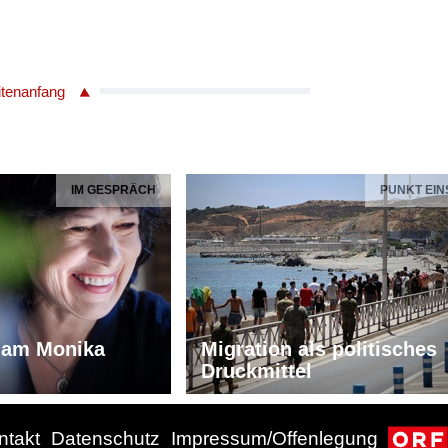
itenanfang
IM GESPRÄCH
PUNKT EIN
iam Monika
Migration als politisches
Druckmittel
ntakt
Datenschutz
Impressum/Offenlegung