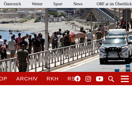
Österreich
Wetter
Sport
News
ORF.at im Überblick
el
OP
ARCHIV
RKH
RSO