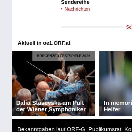
Sendereihe
Nachrichten
Se
Aktuell in oe1.ORF.at
BREGENZER FESTSPIELE 2026
Dalia Stasevska am Pult
In memor
der Wiener Symphoniker
Helfer
Bekanntgaben laut ORF-G
Publikumsrat
Ko