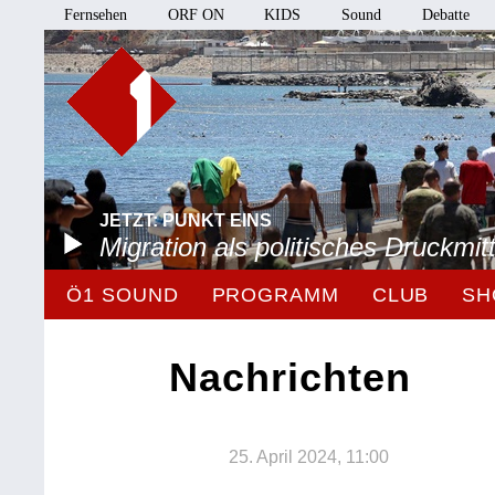
Fernsehen
ORF ON
KIDS
Sound
Debatte
JETZT: PUNKT EINS
Migration als politisches Druckmitt
Ö1 SOUND
PROGRAMM
CLUB
SH
Nachrichten
25. April 2024, 11:00