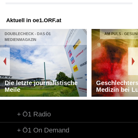
Aktuell in oe1.ORF.at
DOUBLECHECK - DAS Ö1
AM PULS - GESUN
MEDIENMAGAZIN
Die letzte journalistische
Geschlechters
Meile
Medizin bei L
Ö1 Radio
Ö1 On Demand