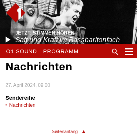
JETZT: STIMMEN HÖREN
Saft und Kraft im Bassbaritonfach
Ö1 SOUND
PROGRAMM
Nachrichten
27. April 2024, 09:00
Sendereihe
Nachrichten
Seitenanfang