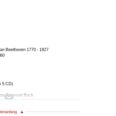
van Beethoven 1770 - 1827
.60
x 5 CD)
lipp Emanuel Bach
 430) - für Flöte, Streicher und B.c.
itenanfang