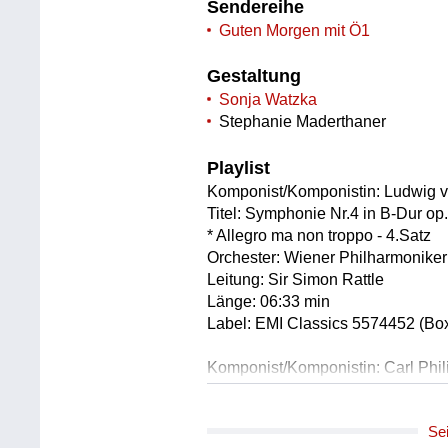
Sendereihe
Guten Morgen mit Ö1
Gestaltung
Sonja Watzka
Stephanie Maderthaner
Playlist
Komponist/Komponistin: Ludwig 
Titel: Symphonie Nr.4 in B-Dur op
* Allegro ma non troppo - 4.Satz
Orchester: Wiener Philharmoniker
Leitung: Sir Simon Rattle
Länge: 06:33 min
Label: EMI Classics 5574452 (Bo
Komponist/Komponistin: Carl Phi
* Allegro assai - 3.Satz
Titel: Concerto in a-moll Wq 166 (H
Se
Solist/Solistin: Emmanuel Pahud