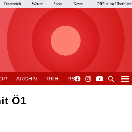
Österreich
Wetter
Sport
News
ORF.at im Überblick
OP
ARCHIV
RKH
RSO
it Ö1