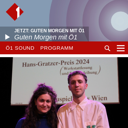
JETZT: GUTEN MORGEN MIT Ö1
Guten Morgen mit Ö1
Ö1 SOUND
PROGRAMM