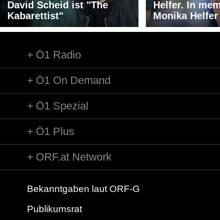
David Scheid ist "The
Helfer. In me
Kabarettist"
Monika Helfer
Ö1 Radio
Ö1 On Demand
Ö1 Spezial
Ö1 Plus
ORF.at Network
Bekanntgaben laut ORF-G
Publikumsrat