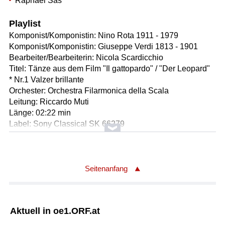
Raphael Sas
Playlist
Komponist/Komponistin: Nino Rota 1911 - 1979
Komponist/Komponistin: Giuseppe Verdi 1813 - 1901
Bearbeiter/Bearbeiterin: Nicola Scardicchio
Titel: Tänze aus dem Film "Il gattopardo" / "Der Leopard"
* Nr.1 Valzer brillante
Orchester: Orchestra Filarmonica della Scala
Leitung: Riccardo Muti
Länge: 02:22 min
Label: Sony Classical SK 66279
Komponist/Komponistin: Franz Schubert
Titel: Quartett für Streicher Nr.7 in D-Dur DV 94 / daraus:
4.Satz
Seitenanfang
Ausführende: Quatuor Modigliani
Ausführender/Ausführende: Amaury Coeytaux
Ausführender/Ausführende: Loïc Rio
Aktuell in oe1.ORF.at
Ausführender/Ausführende: Laurent Marfaing
Ausführender/Ausführende: François Kiefer