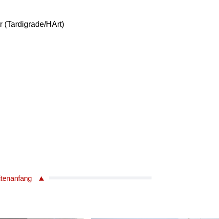
 (Tardigrade/HArt)
itenanfang