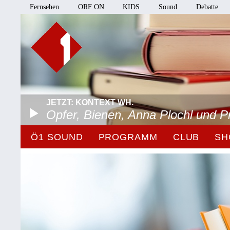
Fernsehen
ORF ON
KIDS
Sound
Debatte
JETZT: KONTEXT WH.
Opfer, Bienen, Anna Plochl und 
Ö1 SOUND
PROGRAMM
CLUB
SH