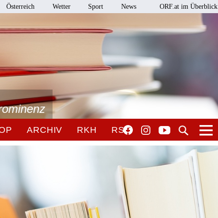
Österreich
Wetter
Sport
News
ORF.at im Überblick
Prominenz
OP
ARCHIV
RKH
RSO