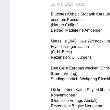
10. Mai 2024, 09:05
Blutrotes Kobalt: Siddarth Kara ü
unserem Konsum
(Harper Collins)
Beitrag: Madeleine Amberger
Marseille 1940: Uwe Wittstock üb
Frys Hilfsorganisation
(C. H. Beck)
Rezension: Uli Jürgens
Den Geist Europas wecken: Chri
(EuropaVerlag)
Studiogespräch: Wolfgang Ritsch
Lückenleben: Katrin Seyfert über
Konventionen
(Deutsche Verlags-Anstalt)
Rezension: Brigitte Neumann