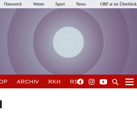
Österreich
Wetter
Sport
News
ORF.at im Überblick
OP
ARCHIV
RKH
RSO
l