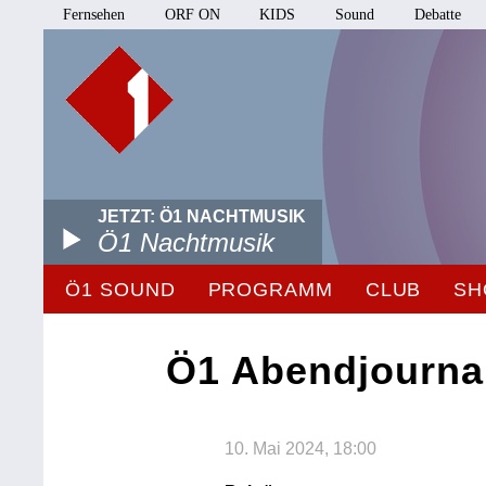
Fernsehen
ORF ON
KIDS
Sound
Debatte
JETZT: Ö1 NACHTMUSIK
Ö1 Nachtmusik
Ö1 SOUND
PROGRAMM
CLUB
SH
Ö1 Abendjourna
10. Mai 2024, 18:00