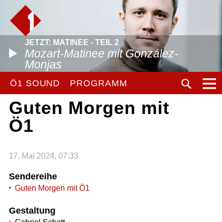
JETZT: MATINEE - TEIL 2
Mozart-Matinee mit González-
Monjas
Ö1 SOUND
PROGRAMM
Guten Morgen mit
Ö1
17. Mai 2024, 07:33
Sendereihe
Guten Morgen mit Ö1
Gestaltung