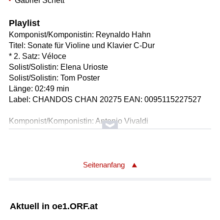
Gabriel Schett
Playlist
Komponist/Komponistin: Reynaldo Hahn
Titel: Sonate für Violine und Klavier C-Dur
* 2. Satz: Véloce
Solist/Solistin: Elena Urioste
Solist/Solistin: Tom Poster
Länge: 02:49 min
Label: CHANDOS CHAN 20275 EAN: 0095115227527
Komponist/Komponistin: Antonio Vivaldi
Titel: Konzert für Violoncello, Fagott, Streicher und Basso
continuo e-Moll, RV 409 / daraus der 3. Satz: Allegro
Solist/Solistin: Anastasia Kobekina
Orchester: Kammerorchester Basel
Seitenanfang
Leitung: Julia Schröder
Länge: 02:24 min
Label: Sony Classical 19658828072 EAN:
Aktuell in oe1.ORF.at
0196588280726