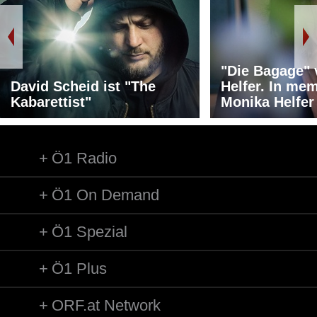
"Die Bagage"
David Scheid ist "The
Helfer. In me
Kabarettist"
Monika Helfer
Ö1 Radio
Ö1 On Demand
Ö1 Spezial
Ö1 Plus
ORF.at Network