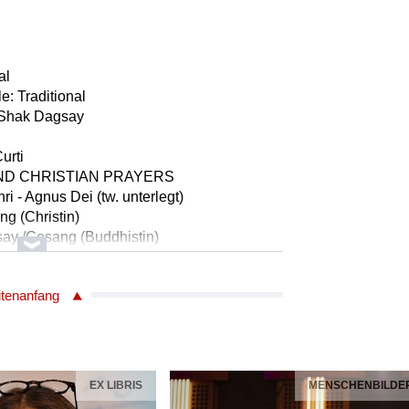
al
le: Traditional
 Shak Dagsay
urti
AND CHRISTIAN PRAYERS
i - Agnus Dei (tw. unterlegt)
ng (Christin)
say /Gesang (Buddhistin)
tal
itenanfang
 4763356
EX LIBRIS
MENSCHENBILDE