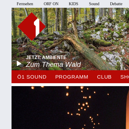
Fernsehen
ORF ON
KIDS
Sound
Debatte
JETZT: AMBIENTE
Zum Thema Wald
Ö1 SOUND
PROGRAMM
CLUB
SH