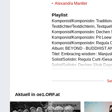
Alexandra Mantler
Playlist
Komponist/Komponistin: Tradition
Textdichter/Textdichterin, Textquel
Komponist/Komponistin: Dechen
Komponist/Komponistin: Pit Loew
Komponist/Komponistin: Regula C
Album: BEYOND - BUDDHIST 
Titel: Embracing wisdom : Manjushr
Solist/Solistin: Regula Curti /Gesa
Solist/Solistin: Dechen Shak Dag
Ausführende: Pit Loew /Instrumen
Länge: 06:09 min
Se
Label: Decca Records/Universal
Aktuell in oe1.ORF.at
Ö1 KULTURTALK