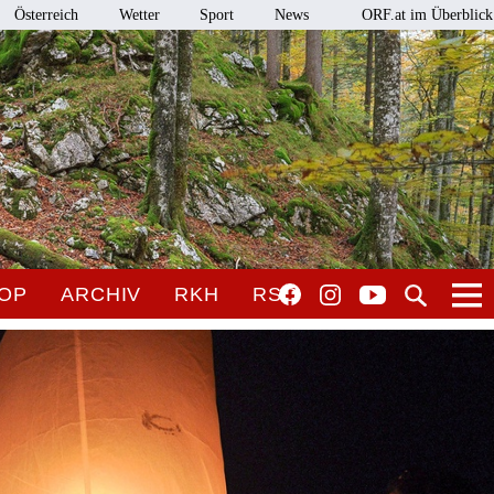
Österreich
Wetter
Sport
News
ORF.at im Überblick
OP
ARCHIV
RKH
RSO