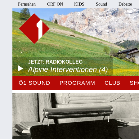
Fernsehen
ORF ON
KIDS
Sound
Debatte
JETZT: RADIOKOLLEG
Alpine Interventionen (4)
Ö1 SOUND
PROGRAMM
CLUB
SH