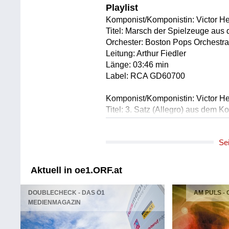
Playlist
Komponist/Komponistin: Victor He
Titel: Marsch der Spielzeuge aus 
Orchester: Boston Pops Orchestr
Leitung: Arthur Fiedler
Länge: 03:46 min
Label: RCA GD60700
Komponist/Komponistin: Victor He
Titel: 3. Satz (Allegro) aus dem Ko
e-moll op.30
Solist/Solistin: Yo Yo Ma /Violonce
Se
Orchester: New York Philharmoni
Leitung: Kurt Masur
Länge: 05:16 min
Aktuell in oe1.ORF.at
Label: Sony SK 67173
DOUBLECHECK - DAS Ö1
AM PULS -
Komponist/Komponistin: Sigmund
MEDIENMAGAZIN
Titel: Einleitung zur Operette »T
Leitung: Constantine Callinicos