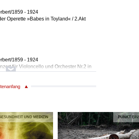
rbert/1859 - 1924
der Operette »Babes in Toyland« / 2.Akt
a
rbert/1859 - 1924
nzert für Violoncello und Orchester Nr.2 in
llo
itenanfang
c
 GESUNDHEIT UND MEDIZIN
PUNKT EIN
 Romberg/1887 - 1951
he Desert Song«