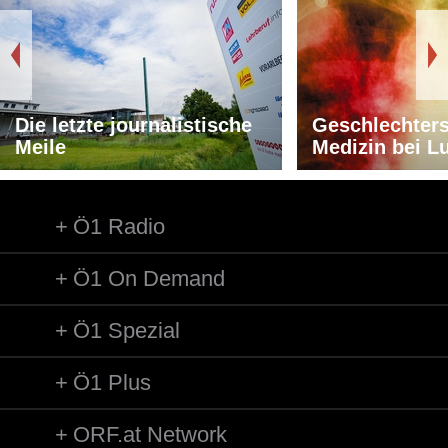
Die letzte journalistische
Geschlechters
Meile
Medizin bei L
Ö1 Radio
Ö1 On Demand
Ö1 Spezial
Ö1 Plus
ORF.at Network