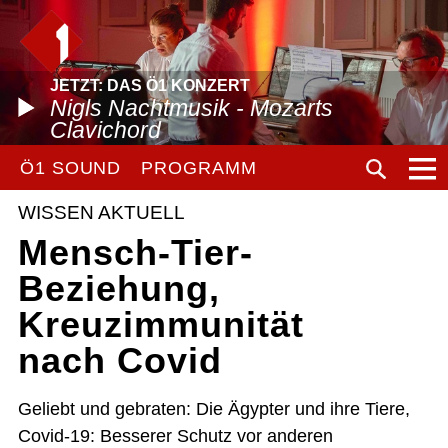
JETZT: DAS Ö1 KONZERT
Nigls Nachtmusik - Mozarts
Clavichord
Ö1 SOUND
PROGRAMM
WISSEN AKTUELL
Mensch-Tier-
Beziehung,
Kreuzimmunität
nach Covid
Geliebt und gebraten: Die Ägypter und ihre Tiere,
Covid-19: Besserer Schutz vor anderen