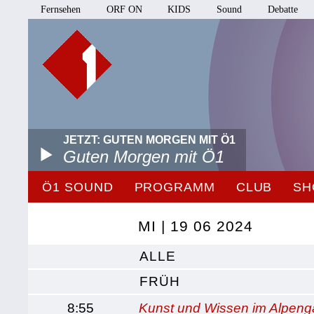
Fernsehen
ORF ON
KIDS
Sound
Debatte
JETZT: GUTEN MORGEN MIT Ö1
Guten Morgen mit Ö1
Ö1 SOUND
PROGRAMM
CLUB
SH
MI | 19 06 2024
ALLE
FRÜH
8:55
Kunst und Wissen im Alpenga