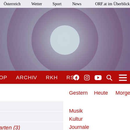
Österreich
Wetter
Sport
News
ORF.at im Überblick
OP
ARCHIV
RKH
RSO
Gestern
Heute
Morg
Musik
Kultur
Journale
rten (3)