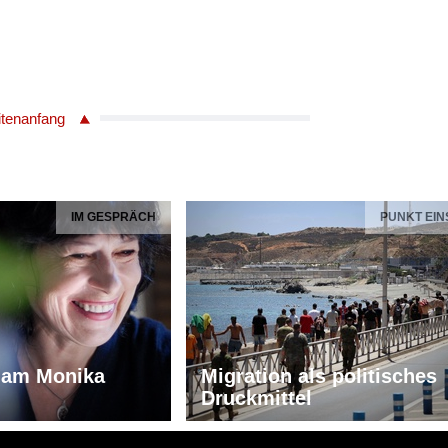
itenanfang
IM GESPRÄCH
PUNKT EIN
iam Monika
Migration als politisches
Druckmittel