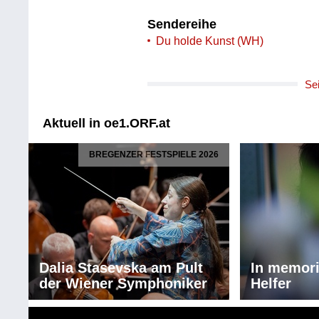
Sendereihe
Du holde Kunst (WH)
Se
Aktuell in oe1.ORF.at
BREGENZER FESTSPIELE 2026
Dalia Stasevska am Pult
In memor
der Wiener Symphoniker
Helfer