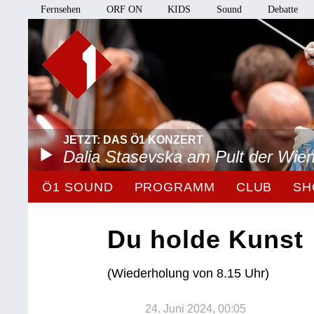
Fernsehen
ORF ON
KIDS
Sound
Debatte
JETZT: DAS Ö1 KONZERT
Dalia Stasevska am Pult der Wie
Ö1 SOUND
PROGRAMM
CLUB
SH
Du holde Kunst
(Wiederholung von 8.15 Uhr)
24. Juni 2024, 00:05