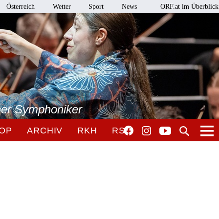
Österreich
Wetter
Sport
News
ORF.at im Überblick
ner Symphoniker
OP
ARCHIV
RKH
RSO