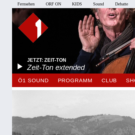
Fernsehen
ORF ON
KIDS
Sound
Debatte
JETZT: ZEIT-TON
Zeit-Ton extended
Ö1 SOUND
PROGRAMM
CLUB
SH