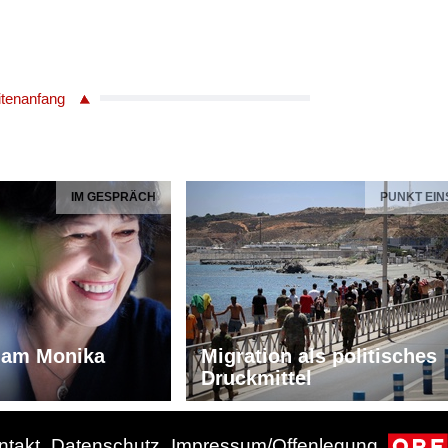
itenanfang
IM GESPRÄCH
PUNKT EIN
iam Monika
Migration als politisches
Druckmittel
ntakt
Datenschutz
Impressum/Offenlegung