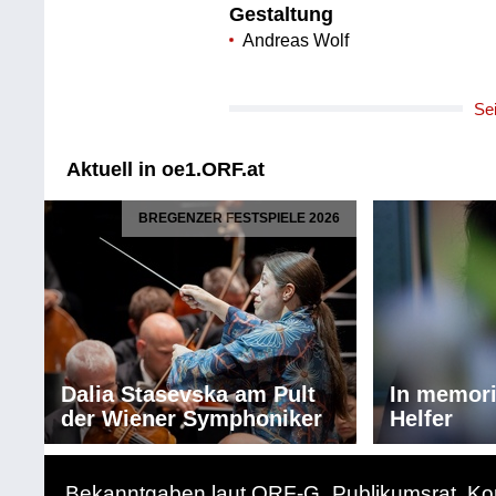
Gestaltung
Andreas Wolf
Se
Aktuell in oe1.ORF.at
BREGENZER FESTSPIELE 2026
Dalia Stasevska am Pult
In memor
der Wiener Symphoniker
Helfer
Bekanntgaben laut ORF-G
Publikumsrat
Ko