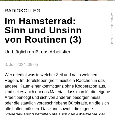
I
C
T
U
R
E
D
E
S
K
.
C
O
M
/
W
E
T
E
N
D
6
1
/
K
N
I
E
L
S
Y
N
N
A
T
S
C
H
K
P
E
RADIOKOLLEG
S
Im Hamsterrad:
Sinn und Unsinn
von Routinen (3)
Und täglich grüßt das Arbeitstier
3. Juli 2024, 09:05
Wer erledigt was in welcher Zeit und nach welchen
Regeln. Im Berufsleben greift meist ein Rädchen in das
andere. Kaum einer kommt ganz ohne Kooperation aus.
Und sei es auch nur das Material, dass man für die eigene
Arbeit benötigt und sich von anderen besorgen muss,
oder die staatlich vorgeschriebene Bürokratie, an die sich
alle halten müssen. Das kann sowohl die eigene
Steuererklärung betreffen als auch den Arbeitgeber, der