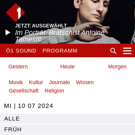
JETZT: AUSGEWÄHLT
Im Porträt: Bratschist Antoine
Tamestit
Ö1 SOUND
PROGRAMM
Gestern
Heute
Morgen
Musik
Kultur
Journale
Wissen
Gesellschaft
Religion
MI | 10 07 2024
ALLE
FRÜH