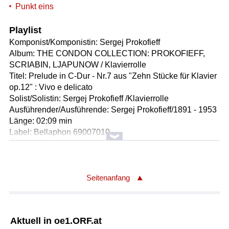
Punkt eins
Playlist
Komponist/Komponistin: Sergej Prokofieff
Album: THE CONDON COLLECTION: PROKOFIEFF,
SCRIABIN, LJAPUNOW / Klavierrolle
Titel: Prelude in C-Dur - Nr.7 aus "Zehn Stücke für Klavier
op.12" : Vivo e delicato
Solist/Solistin: Sergej Prokofieff /Klavierrolle
Ausführender/Ausführende: Sergej Prokofieff/1891 - 1953
Länge: 02:09 min
Label: Bellaphon 69007010
Komponist/Komponistin: Nikolai Mjaskowski
Album: THE CONDON COLLECTION: PROKOFIEFF,
SCRIABIN, LJAPUNOW / Klavierrolle
Seitenanfang
Titel: Skizzen für Klavier op.25 < Bizarreries > : Nr.1 + Nr.6
Solist/Solistin: Sergej Prokofieff /Klavierrolle
Ausführender/Ausführende: Sergej Prokofieff/1891 - 1953
Aktuell in oe1.ORF.at
Länge: 02:55 min