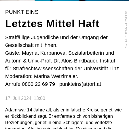
I
C
T
U
R
E
D
E
S
K
.
C
O
M
/
S
P
A
H
A
U
K
E
-
C
H
R
I
S
T
I
A
N
D
I
T
T
R
I
C
P
H
PUNKT EINS
/
Letztes Mittel Haft
Straffällige Jugendliche und der Umgang der
Gesellschaft mit ihnen.
Gäste: Maynat Kurbanova, Sozialarbeiterin und
Autorin & Univ.-Prof. Dr. Alois Birklbauer, Institut
für Strafrechtswissenschaften der Universität Linz.
Moderation: Marina Wetzlmaier.
Anrufe 0800 22 69 79 | punkteins(at)orf.at
17. Juli 2024, 13:00
Adam war 14 Jahre alt, als er in falsche Kreise geriet, wie
er rückblickend sagt. Er entfernte sich von bisherigen
Beziehungen, geriet in eine Schlägerei und verletzte
jemanden. Als ihn sein schlechtes Gewissen und die