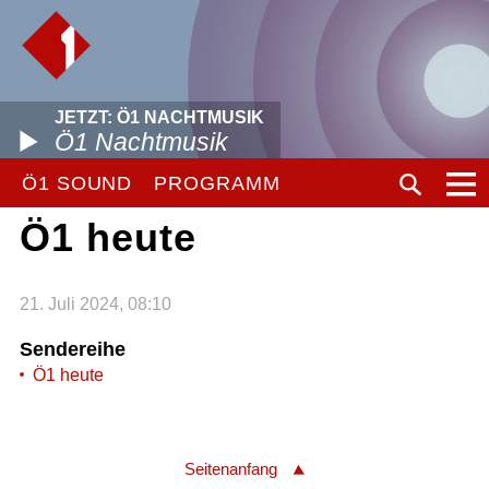
JETZT: Ö1 NACHTMUSIK
Ö1 Nachtmusik
Ö1 SOUND
PROGRAMM
Ö1 heute
21. Juli 2024, 08:10
Sendereihe
Ö1 heute
Seitenanfang