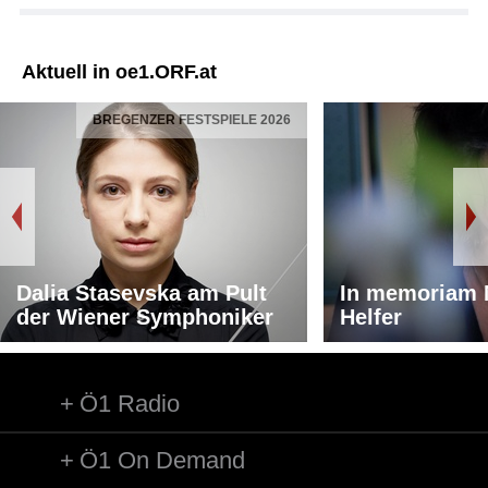
Aktuell in oe1.ORF.at
BREGENZER FESTSPIELE 2026
Dalia Stasevska am Pult
In memoriam 
der Wiener Symphoniker
Helfer
Ö1 Radio
Ö1 On Demand