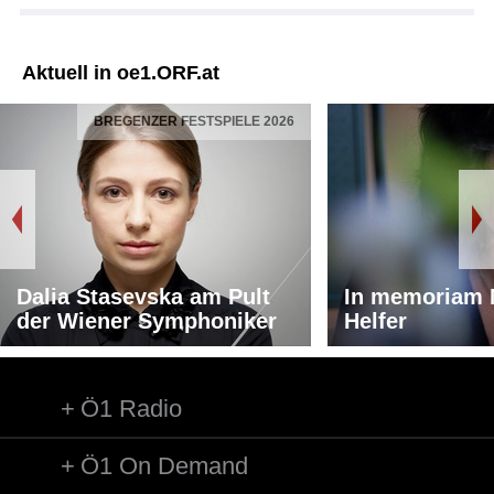
Aktuell in oe1.ORF.at
BREGENZER FESTSPIELE 2026
Dalia Stasevska am Pult
In memoriam 
der Wiener Symphoniker
Helfer
Ö1 Radio
Ö1 On Demand