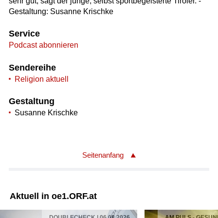
sehr gut, sagt der junge, selbst sportbegeisterte Tiroler. -
Gestaltung: Susanne Krischke
Service
Podcast abonnieren
Sendereihe
Religion aktuell
Gestaltung
Susanne Krischke
Seitenanfang
Aktuell in oe1.ORF.at
DOUBLECHECK | 06 08 2026
AM PULS - GESUN