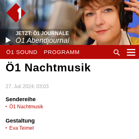
JETZT: Ö1 JOURNALE
Ö1 Abendjournal
Ö1 SOUND
PROGRAMM
Ö1 Nachtmusik
27. Juli 2024, 03:03
Sendereihe
Ö1 Nachtmusik
Gestaltung
Eva Teimel