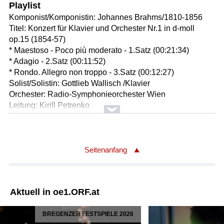
Playlist
Komponist/Komponistin: Johannes Brahms/1810-1856
Titel: Konzert für Klavier und Orchester Nr.1 in d-moll
op.15 (1854-57)
* Maestoso - Poco più moderato - 1.Satz (00:21:34)
* Adagio - 2.Satz (00:11:52)
* Rondo. Allegro non troppo - 3.Satz (00:12:27)
Solist/Solistin: Gottlieb Wallisch /Klavier
Orchester: Radio-Symphonieorchester Wien
Leitung: Kirill Petrenko
Länge: 46:02 min
Label: ORF CD 3156 (Edition 24 CDs) / CD 3166 (2 CD)
Komponist/Komponistin: Robert Schumann/1810 - 1856
Seitenanfang
* 18. Chiarina. Passionato (00:01:37)
Titel: CARNAVAL op.9 - Scenes mignonnes sur quatre
notes / 21 Stücke für Klavier
Aktuell in oe1.ORF.at
Solist/Solistin: Gottlieb Wallisch /Klavier
Ausführender/Ausführende: Gottlieb
BREGENZER FESTSPIELE 2026
WALLISCH/geb.1978, Wien