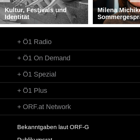
Kultur, Festivals und
Milena Michik
Identität
Sommergespr
Ö1 Radio
Ö1 On Demand
Ö1 Spezial
Ö1 Plus
ORF.at Network
Bekanntgaben laut ORF-G
Publikumsrat