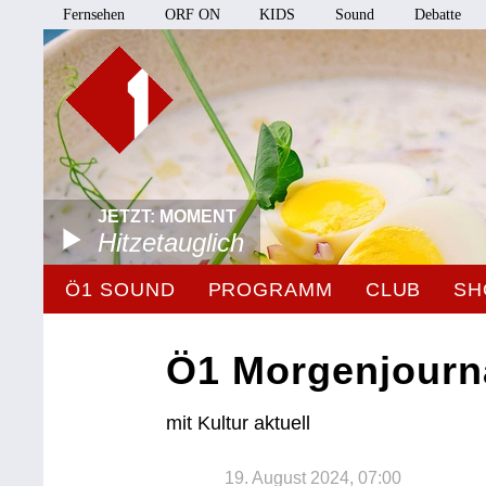
Fernsehen
ORF ON
KIDS
Sound
Debatte
JETZT: MOMENT
Hitzetauglich
Ö1 SOUND
PROGRAMM
CLUB
SH
Ö1 Morgenjourn
mit Kultur aktuell
19. August 2024, 07:00