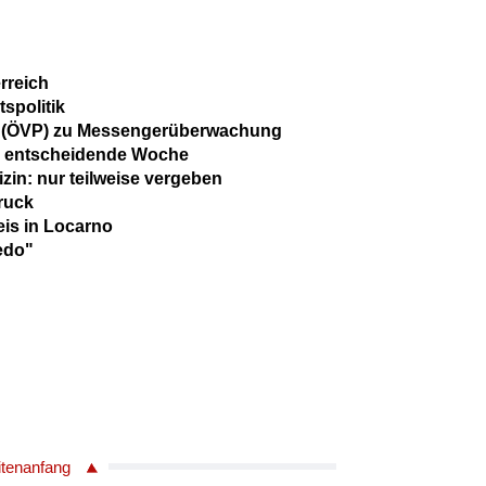
rreich
spolitik
r (ÖVP) zu Messengerüberwachung
in entscheidende Woche
zin: nur teilweise vergeben
ruck
is in Locarno
edo"
itenanfang