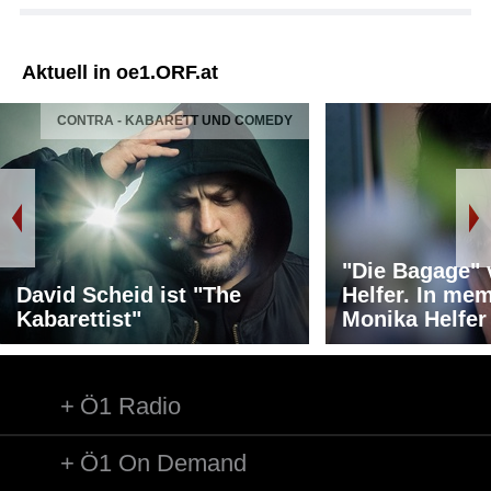
Aktuell in oe1.ORF.at
CONTRA - KABARETT UND COMEDY
"Die Bagage"
David Scheid ist "The
Helfer. In me
Kabarettist"
Monika Helfer
Ö1 Radio
Ö1 On Demand