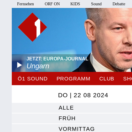
Fernsehen
ORF ON
KIDS
Sound
Debatte
JETZT: EUROPA-JOURNAL
Ungarn
Ö1 SOUND
PROGRAMM
CLUB
SH
DO | 22 08 2024
ALLE
FRÜH
VORMITTAG