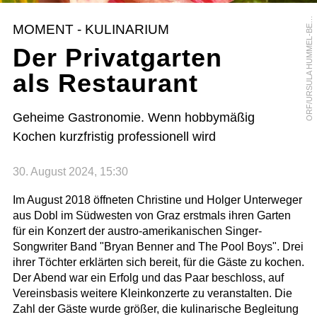
R
F
/
U
R
S
U
L
A
H
U
M
M
E
L
-
B
R
G
E
O
R
MOMENT - KULINARIUM
E
Der Privatgarten
als Restaurant
Geheime Gastronomie. Wenn hobbymäßig
Kochen kurzfristig professionell wird
30. August 2024, 15:30
Im August 2018 öffneten Christine und Holger Unterweger
aus Dobl im Südwesten von Graz erstmals ihren Garten
für ein Konzert der austro-amerikanischen Singer-
Songwriter Band "Bryan Benner and The Pool Boys". Drei
ihrer Töchter erklärten sich bereit, für die Gäste zu kochen.
Der Abend war ein Erfolg und das Paar beschloss, auf
Vereinsbasis weitere Kleinkonzerte zu veranstalten. Die
Zahl der Gäste wurde größer, die kulinarische Begleitung