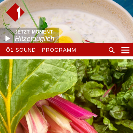
JETZT: MOMENT
Hitzetauglich
Ö1 SOUND
PROGRAMM