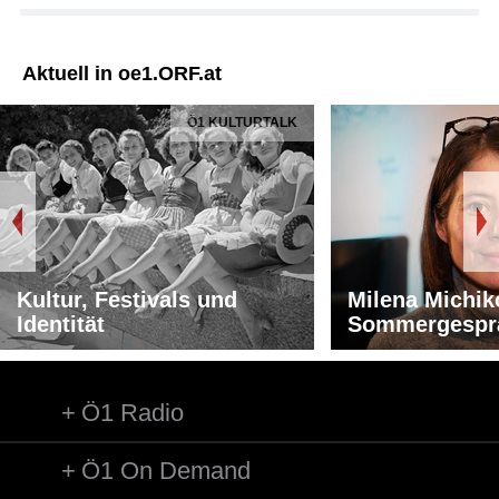
Aktuell in oe1.ORF.at
Ö1 KULTURTALK
Kultur, Festivals und
Milena Michik
Identität
Sommergespr
Ö1 Radio
Ö1 On Demand