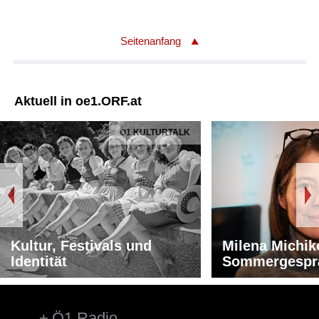
Seitenanfang
Aktuell in oe1.ORF.at
Ö1 KULTURTALK
Kultur, Festivals und
Milena Michik
Identität
Sommergespr
Ö1 Radio