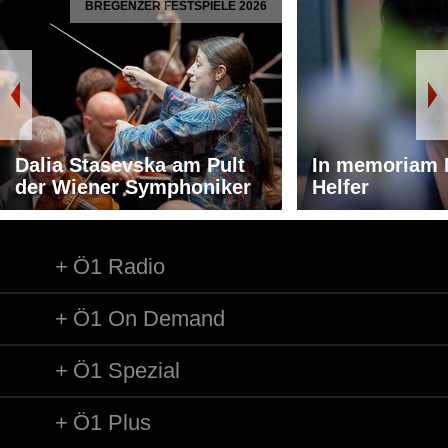
BREGENZER FESTSPIELE 2026
Dalia Stasevska am Pult
In memoriam 
der Wiener Symphoniker
Helfer
Ö1 Radio
Ö1 On Demand
Ö1 Spezial
Ö1 Plus