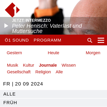
JETZT: INTERMEZZO
Peter Henisch: Vaterlast und
Muttersuche
Ö1 SOUND
PROGRAMM
Gestern
Heute
Morgen
Musik
Kultur
Journale
Wissen
Gesellschaft
Religion
Alle
FR | 20 09 2024
ALLE
FRÜH