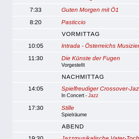
7:33
Guten Morgen mit Ö1
8:20
Pasticcio
VORMITTAG
10:05
Intrada - Österreichs Musizie
11:30
Die Künste der Fugen
Vorgestellt
NACHMITTAG
14:05
Spielfreudiger Crossover-Ja
In Concert -
Jazz
17:30
Stille
Spielräume
ABEND
19:30
Jazzmusikalische Vater-Toc