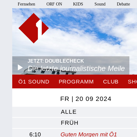
Fernsehen
ORF ON
KIDS
Sound
Debatte
JETZT: DOUBLECHECK
Die letzte journalistische Meile
Ö1 SOUND
PROGRAMM
CLUB
SH
FR | 20 09 2024
ALLE
FRÜH
6:10
Guten Morgen mit Ö1