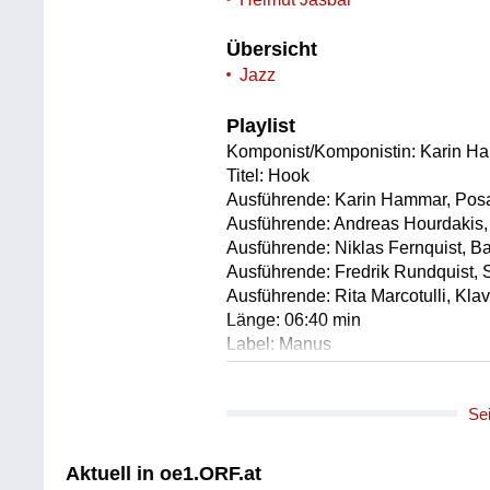
Übersicht
Jazz
Playlist
Komponist/Komponistin: Karin H
Titel: Hook
Ausführende: Karin Hammar, Po
Ausführende: Andreas Hourdakis, 
Ausführende: Niklas Fernquist, B
Ausführende: Fredrik Rundquist,
Ausführende: Rita Marcotulli, Klav
Länge: 06:40 min
Label: Manus
Komponist/Komponistin: Karin H
Se
Titel: 13
Ausführende: Karin Hammar, Po
Ausführende: Andreas Hourdakis, 
Aktuell in oe1.ORF.at
Ausführende: Niklas Fernquist, B