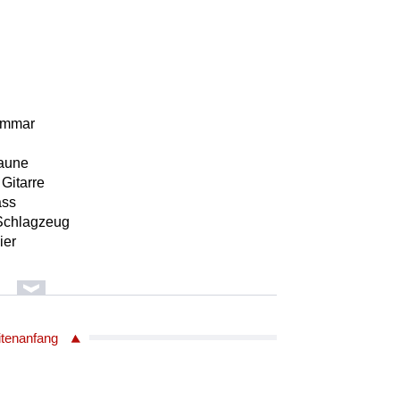
ammar
saune
Gitarre
ass
 Schlagzeug
ier
ammar
itenanfang
saune
Gitarre
ass