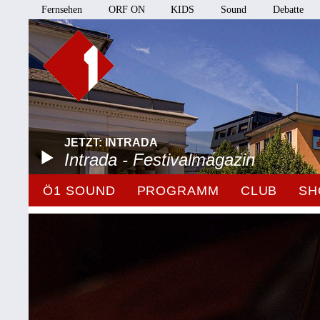
Fernsehen
ORF ON
KIDS
Sound
Debatte
JETZT: INTRADA
Intrada - Festivalmagazin
Ö1 SOUND
PROGRAMM
CLUB
SH