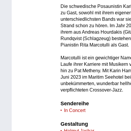
Die schwedische Posaunistin Kari
zu Gast, sowohl mit ihrem eigene
unterschiedlichsten Bands war s
Strand schon zu hören. Im Jahr 20
ihrem aus Andreas Hourdakis (Gita
Rundqvist (Schlagzeug) bestehende
Pianistin Rita Marcotulli als Gast.
Marcotulli ist ein gewichtiger Nam
Laufe ihrer Karriere mit Musiker
hin zu Pat Metheny. Mit Karin Ham
Juni 2023 im Maritim Seehotel bei 
unbekümmerten, wunderbar hellhör
verpflichteten Crossover-Jazz.
Sendereihe
In Concert
Gestaltung
Helmut Jasbar