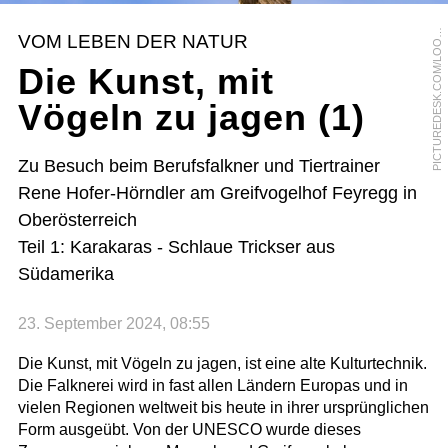
I
C
T
U
R
E
D
E
S
K
.
C
O
M
/
L
O
K
P
H
O
T
O
P
S
VOM LEBEN DER NATUR
O
Die Kunst, mit
Vögeln zu jagen (1)
Zu Besuch beim Berufsfalkner und Tiertrainer
Rene Hofer-Hörndler am Greifvogelhof Feyregg in
Oberösterreich
Teil 1: Karakaras - Schlaue Trickser aus
Südamerika
23. September 2024, 08:55
Die Kunst, mit Vögeln zu jagen, ist eine alte Kulturtechnik.
Die Falknerei wird in fast allen Ländern Europas und in
vielen Regionen weltweit bis heute in ihrer ursprünglichen
Form ausgeübt. Von der UNESCO wurde dieses