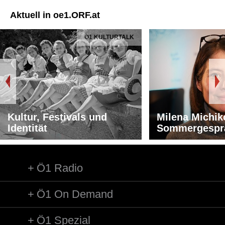
Aktuell in oe1.ORF.at
Ö1 KULTURTALK
Kultur, Festivals und
Milena Michik
Identität
Sommergespr
Ö1 Radio
Ö1 On Demand
Ö1 Spezial