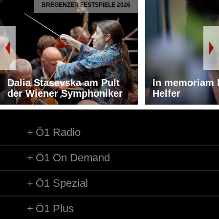
BREGENZER FESTSPIELE 2026
Dalia Stasevska am Pult
In memoriam 
der Wiener Symphoniker
Helfer
Ö1 Radio
Ö1 On Demand
Ö1 Spezial
Ö1 Plus