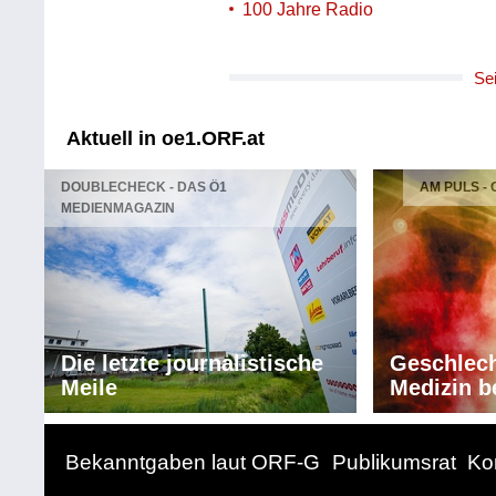
100 Jahre Radio
Se
Aktuell in oe1.ORF.at
DOUBLECHECK - DAS Ö1
AM PULS -
MEDIENMAGAZIN
Die letzte journalistische
Geschlech
Meile
Medizin b
Bekanntgaben laut ORF-G
Publikumsrat
Ko