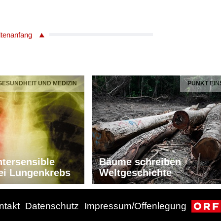
itenanfang
 GESUNDHEIT UND MEDIZIN
PUNKT EIN
tersensible
Bäume schreiben
ei Lungenkrebs
Weltgeschichte
ntakt
Datenschutz
Impressum/Offenlegung