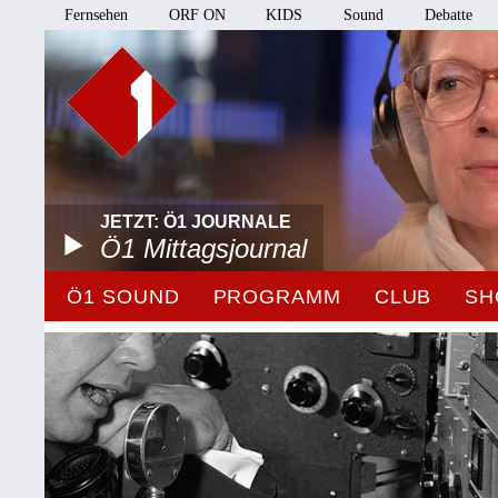
Fernsehen
ORF ON
KIDS
Sound
Debatte
JETZT: Ö1 JOURNALE
Ö1 Mittagsjournal
Ö1 SOUND
PROGRAMM
CLUB
SH