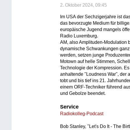
2. Oktober 2024, 09:45
Im USA der Sechzigerjahre ist da
das bevorzugte Medium für billige,
europäische Jugend mangels öffe
Radio Luxemburg.
AM, also Amplituden-Modulation b
dynamische Schwankungen ganz em
werden, setzen junge Produzenten
Motown auf helle Stimmen, Schelle
Technologie der Kompression. Es be
anhaltende "Loudness War", der 
tobt und bis tief ins 21. Jahrhunder
einem ORF-Techniker führend ausv
und Gebolze beendet.
Service
Radiokolleg-Podcast
Bob Stanley, "Let's Do It - The Bi