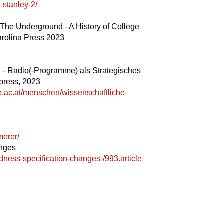
-stanley-2/
 The Underground - A History of College
arolina Press 2023
g - Radio(-Programme) als Strategisches
press, 2023
vie.ac.at/menschen/wissenschaftliche-
merer/
anges
udness-specification-changes-/993.article