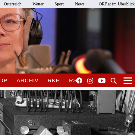
Österreich
Wetter
Sport
News
ORF.at im Überblick
OP
ARCHIV
RKH
RSO