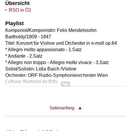
Übersicht
RSO in Ö1
Playlist
Komponist/Komponistin: Felix Mendelssohn
Bartholdy/1809 - 1847
Titel: Konzert für Violine und Orchester in e-moll op.64
* Allegro molto appassionato - 1.Satz
* Andante - 2.Satz
* Allegro non troppo - Allegro molto vivace - 3.Satz
Solist/Solistin: Lidia Baich /Violine
Orchester: ORF Radio-Symphonieorchester Wien
Leitung: Bertrand de Billy
Länge: 28:02 min
Label: ORF CD 472 / Österreichische Nationalbank / Licht
ins Dunkel
Seitenanfang
Komponist/Komponistin: George Gershwin/1898 - 1937
Bearbeiter/Bearbeiterin: Robert Russell Bennett/1894 -
1981