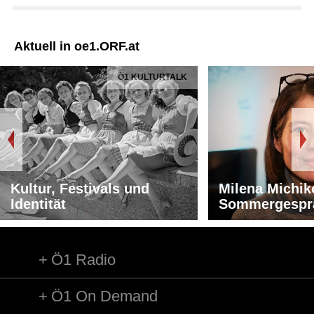
Aktuell in oe1.ORF.at
Ö1 KULTURTALK
Kultur, Festivals und
Milena Michik
Identität
Sommergespr
Ö1 Radio
Ö1 On Demand