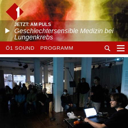
JETZT: AM PULS
Geschlechtersensible Medizin bei
Lungenkrebs
Ö1 SOUND
PROGRAMM