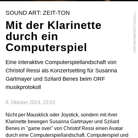
R
F
/
M
U
S
I
K
P
R
O
T
O
K
O
L
L
G
R
O
S
O
M
.
S
SOUND ART: ZEIT-TON
/
Mit der Klarinette
durch ein
Computerspiel
Eine interaktive Computerspiellandschaft von
Christof Ressi als Konzertsetting für Susanna
Gartmayer und Szilard Benes beim ORF
musikprotokoll
8. Oktober 2024, 23:03
Nicht per Mausklick oder Joystick, sondern mit ihrer
Klarinette bewegen Susanna Gartmayer und Szilard
Benes in "game over" von Christof Ressi einen Avatar
durch eine Computerspiellandschaft. Computerspiel und