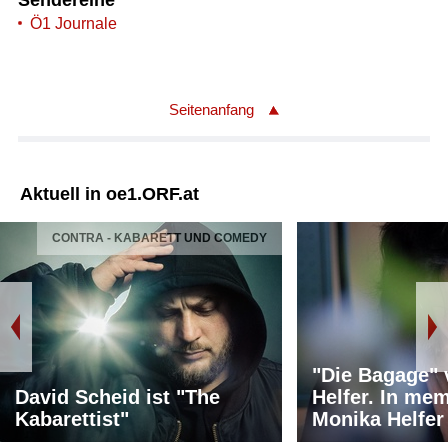
Ö1 Journale
Seitenanfang
Aktuell in oe1.ORF.at
CONTRA - KABARETT UND COMEDY
"Die Bagage"
David Scheid ist "The
Helfer. In me
Kabarettist"
Monika Helfer