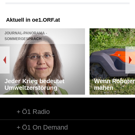
Aktuell in oe1.ORF.at
JOURNAL-PANORAMA -
SOMMERGESPRÄCH
Jeder Krieg bedeutet
Wenn Roboter
Umweltzerstörung
mähen
Ö1 Radio
Ö1 On Demand