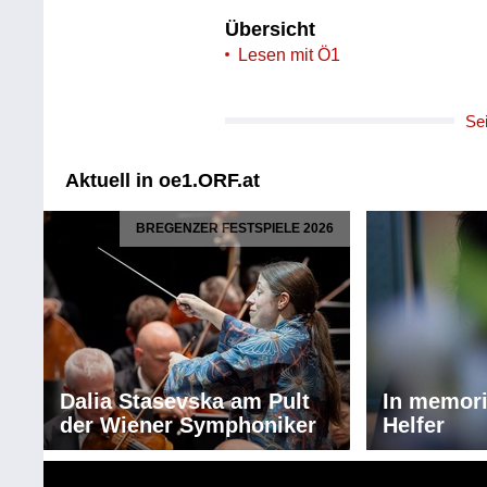
Übersicht
Lesen mit Ö1
Se
Aktuell in oe1.ORF.at
BREGENZER FESTSPIELE 2026
Dalia Stasevska am Pult
In memor
der Wiener Symphoniker
Helfer