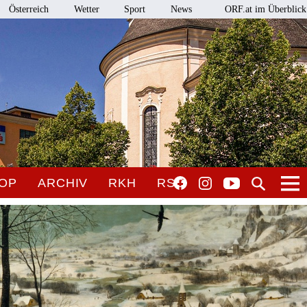
Österreich
Wetter
Sport
News
ORF.at im Überblick
OP
ARCHIV
RKH
RSO