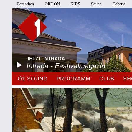
Fernsehen
ORF ON
KIDS
Sound
Debatte
JETZT: INTRADA
Intrada - Festivalmagazin
Ö1 SOUND
PROGRAMM
CLUB
SH