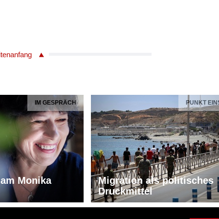
itenanfang
IM GESPRÄCH
PUNKT EIN
iam Monika
Migration als politisches
Druckmittel