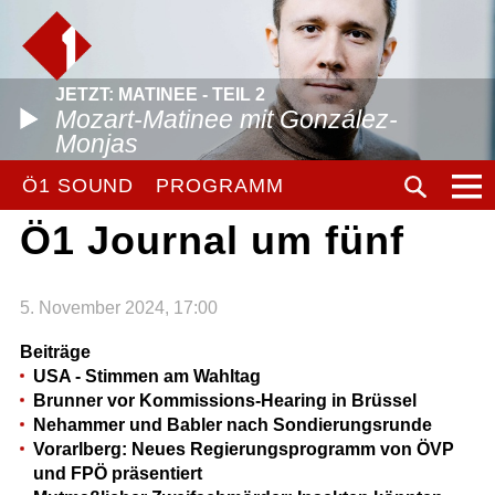
JETZT: MATINEE - TEIL 2
Mozart-Matinee mit González-
Monjas
Ö1 SOUND
PROGRAMM
Ö1 Journal um fünf
5. November 2024, 17:00
Beiträge
USA - Stimmen am Wahltag
Brunner vor Kommissions-Hearing in Brüssel
Nehammer und Babler nach Sondierungsrunde
Vorarlberg: Neues Regierungsprogramm von ÖVP
und FPÖ präsentiert