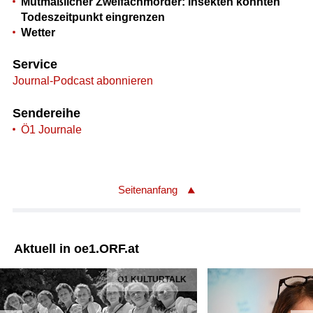
Mutmaßlicher Zweifachmörder: Insekten könnten
Todeszeitpunkt eingrenzen
Wetter
Service
Journal-Podcast abonnieren
Sendereihe
Ö1 Journale
Seitenanfang
Aktuell in oe1.ORF.at
Ö1 KULTURTALK