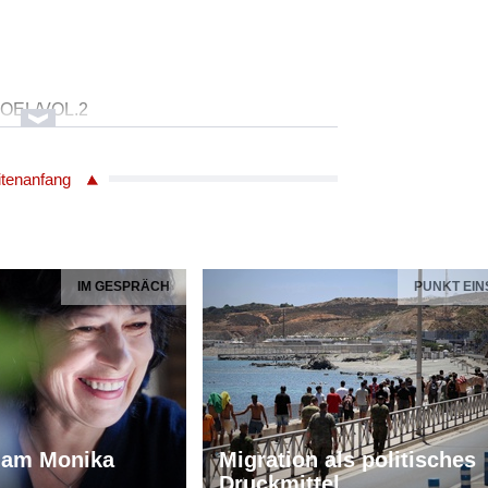
l
JOEL/VOL.2
itenanfang
ose Pereira
IM GESPRÄCH
PUNKT EIN
iam Monika
Migration als politisches
Druckmittel