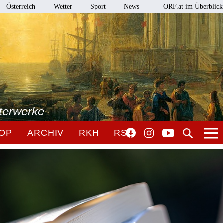
Österreich
Wetter
Sport
News
ORF.at im Überblick
terwerke
OP
ARCHIV
RKH
RSO