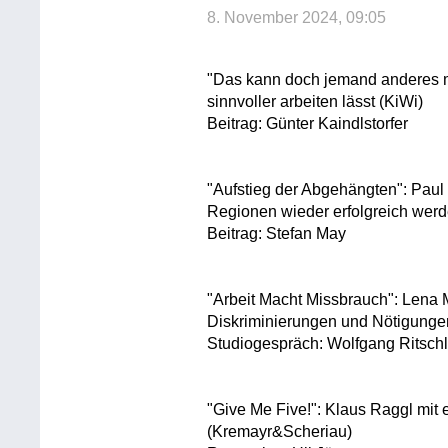
8. November 2024, 09:05
"Das kann doch jemand anderes m
sinnvoller arbeiten lässt (KiWi)
Beitrag: Günter Kaindlstorfer
"Aufstieg der Abgehängten": Paul 
Regionen wieder erfolgreich werd
Beitrag: Stefan May
"Arbeit Macht Missbrauch": Lena
Diskriminierungen und Nötigungen
Studiogespräch: Wolfgang Ritsch
"Give Me Five!": Klaus Raggl mit
(Kremayr&Scheriau)