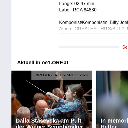
Länge: 02:47 min
Label: RCA 84830
Komponist/Komponistin: Billy Joe
Album: GREATEST HITS/BILLY 
Titel: Allentown
Solist/Solistin: Billy Joel
Se
Länge: 03:48 min
Label: CBS 88666
Aktuell in oe1.ORF.at
Komponist/Komponistin: Moriah R
Titel: Time Is Up
BREGENZER FESTSPIELE 2026
Solist/Solistin: Poppy/Ges.m.Begl
Länge: 03:31 min
Label: MAD402
Dalia Stasevska am Pult
In memor
der Wiener Symphoniker
Helfer