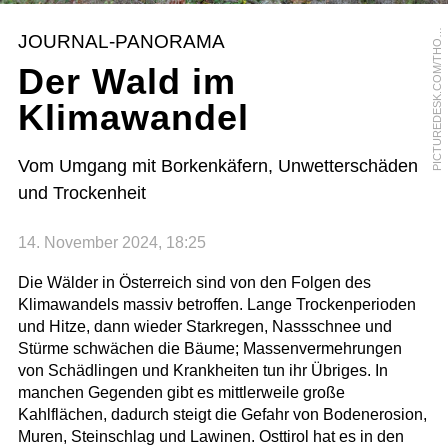
I
C
T
U
R
E
D
E
S
K
.
C
O
M
/
T
H
A
S
A
I
C
H
I
N
G
E
P
M
R
JOURNAL-PANORAMA
O
Der Wald im
Klimawandel
Vom Umgang mit Borkenkäfern, Unwetterschäden
und Trockenheit
14. November 2024, 18:25
Die Wälder in Österreich sind von den Folgen des
Klimawandels massiv betroffen. Lange Trockenperioden
und Hitze, dann wieder Starkregen, Nassschnee und
Stürme schwächen die Bäume; Massenvermehrungen
von Schädlingen und Krankheiten tun ihr Übriges. In
manchen Gegenden gibt es mittlerweile große
Kahlflächen, dadurch steigt die Gefahr von Bodenerosion,
Muren, Steinschlag und Lawinen. Osttirol hat es in den