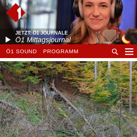
JETZT: Ö1 JOURNALE
Ö1 Mittagsjournal
Ö1 SOUND
PROGRAMM