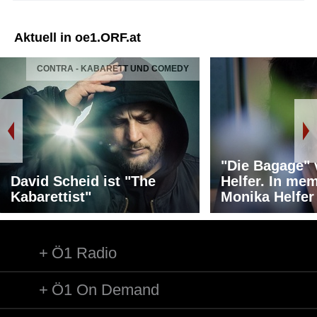
Aktuell in oe1.ORF.at
CONTRA - KABARETT UND COMEDY
"Die Bagage"
David Scheid ist "The
Helfer. In me
Kabarettist"
Monika Helfer
Ö1 Radio
Ö1 On Demand